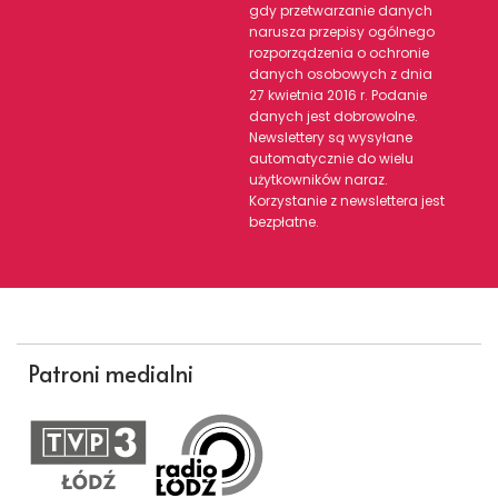
gdy przetwarzanie danych
narusza przepisy ogólnego
rozporządzenia o ochronie
danych osobowych z dnia
27 kwietnia 2016 r. Podanie
danych jest dobrowolne.
Newslettery są wysyłane
automatycznie do wielu
użytkowników naraz.
Korzystanie z newslettera jest
bezpłatne.
Patroni medialni