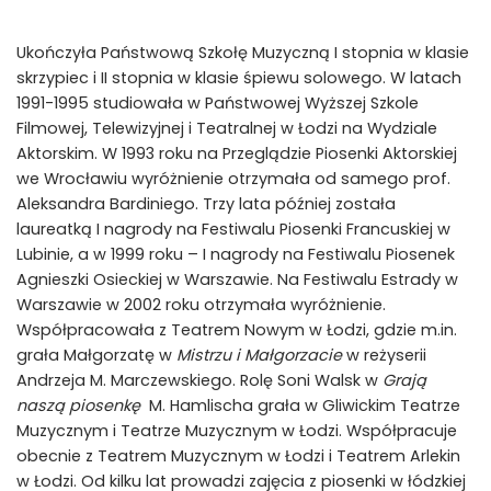
Ukończyła Państwową Szkołę Muzyczną I stopnia w klasie
skrzypiec i II stopnia w klasie śpiewu solowego. W latach
1991-1995 studiowała w Państwowej Wyższej Szkole
Filmowej, Telewizyjnej i Teatralnej w Łodzi na Wydziale
Aktorskim. W 1993 roku na Przeglądzie Piosenki Aktorskiej
we Wrocławiu wyróżnienie otrzymała od samego prof.
Aleksandra Bardiniego. Trzy lata później została
laureatką I nagrody na Festiwalu Piosenki Francuskiej w
Lubinie, a w 1999 roku – I nagrody na Festiwalu Piosenek
Agnieszki Osieckiej w Warszawie. Na Festiwalu Estrady w
Warszawie w 2002 roku otrzymała wyróżnienie.
Współpracowała z Teatrem Nowym w Łodzi, gdzie m.in.
grała Małgorzatę w
Mistrzu i Małgorzacie
w reżyserii
Andrzeja M. Marczewskiego. Rolę Soni Walsk w
Grają
naszą piosenkę
M. Hamlischa grała w Gliwickim Teatrze
Muzycznym i Teatrze Muzycznym w Łodzi. Współpracuje
obecnie z Teatrem Muzycznym w Łodzi i Teatrem Arlekin
w Łodzi. Od kilku lat prowadzi zajęcia z piosenki w łódzkiej