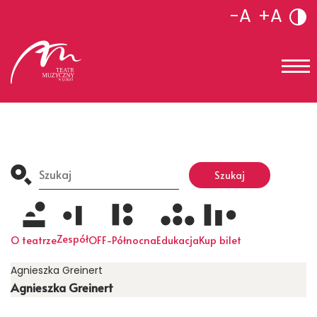
-A
+A
Search
for:
Szukaj
Zespół
O teatrze
OFF-Północna
Edukacja
Kup bilet
Agnieszka Greinert
Agnieszka Greinert