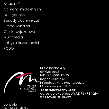
Aktualności
Ochrona małoletnich
Dostępność
Zasady dot. zwierząt
Oferta wynajmu
Oferta wyjazdowa
Multimedia
Polityka prywatności
RODO
ul. Północna 47/51
91-425 Łodź
NIP 724-000-17-70
Regon 000279203
info@teatr-muzyczny.lodz.pl
ID nadawcy ePUAP
TeatrMuzycznyLodz
adres do e-doręczeń
AE:PL-79421-
56742-HUGUU-27
centrala
tel.: (42) 678 35 11