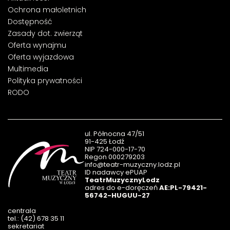
Ochrona małoletnich
Dostępność
Zasady dot. zwierząt
Oferta wynajmu
Oferta wyjazdowa
Multimedia
Polityka prywatności
RODO
ul. Północna 47/51
91-425 Łodź
NIP 724-000-17-70
Regon 000279203
info@teatr-muzyczny.lodz.pl
ID nadawcy ePUAP
TeatrMuzycznyLodz
adres do e-doręczeń
AE:PL-79421-
56742-HUGUU-27
centrala
tel.: (42) 678 35 11
sekretariat