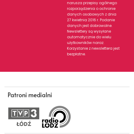
narusza przepisy ogólnego
rozporządzenia o ochronie
danych osobowych z dnia
27 kwietnia 2016 r. Podanie
danych jest dobrowolne.
Newslettery są wysyłane
automatycznie do wielu
użytkowników naraz.
Korzystanie z newslettera jest
bezpłatne.
Patroni medialni