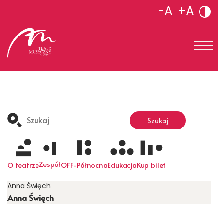
-A
+A
Search
for:
Szukaj
Zespół
O teatrze
OFF-Północna
Edukacja
Kup bilet
Anna Święch
Anna Święch