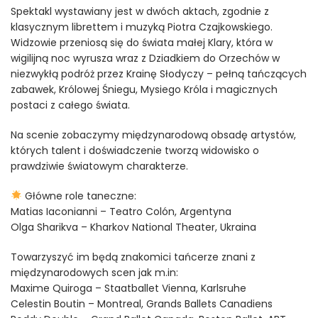
Spektakl wystawiany jest w dwóch aktach, zgodnie z
klasycznym librettem i muzyką Piotra Czajkowskiego.
Widzowie przeniosą się do świata małej Klary, która w
wigilijną noc wyrusza wraz z Dziadkiem do Orzechów w
niezwykłą podróż przez Krainę Słodyczy – pełną tańczących
zabawek, Królowej Śniegu, Mysiego Króla i magicznych
postaci z całego świata.
Na scenie zobaczymy międzynarodową obsadę artystów,
których talent i doświadczenie tworzą widowisko o
prawdziwie światowym charakterze.
Główne role taneczne:
Matias Iaconianni – Teatro Colón, Argentyna
Olga Sharikva – Kharkov National Theater, Ukraina
Towarzyszyć im będą znakomici tańcerze znani z
międzynarodowych scen jak m.in:
Maxime Quiroga – Staatballet Vienna, Karlsruhe
Celestin Boutin – Montreal, Grands Ballets Canadiens