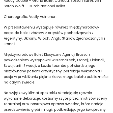
Roddy Double – Grand Ballet Canada, Boston Ballet, ABT
Sarah Wolff – Dutch National Ballet
Choreografia: Vasily Vainonen
W przedstawieniu występuje również międzynarodowy
corps de ballet złożony z artystów pochodzących z
Argentyny, Ukrainy, Włoch, Anglii, Stanów Zjednoczonych i
Francji.
Międzynarodowy Balet Klasyczny Agencji Brussa z
powodzeniem występował w Niemczech, Francji, Finlandii,
Szwajcarii i Szwecji, a każde tournée potwierdza jego
niezrównany poziom artystyczny, perfekcję wykonania i
pasję w przybliżaniu piękna klasycznego baletu publiczności
na całym świecie.
Na wyjątkowy klimat spektaklu składają się ręcznie
wykonane dekoracje, kostiumy szyte przez mistrzów sceny
teatralnej oraz nastrojowa oprawa świetlna, która nadaje
przedstawieniu głębi i magii, podkreślając jego świąteczny