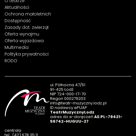
O teatrze
Aktualności
Ochrona małoletnich
Dostępność
Zasady dot. zwierząt
Oferta wynajmu
Oferta wyjazdowa
Multimedia
Polityka prywatności
RODO
ul. Północna 47/51
91-425 Łodź
NIP 724-000-17-70
Regon 000279203
info@teatr-muzyczny.lodz.pl
ID nadawcy ePUAP
TeatrMuzycznyLodz
adres do e-doręczeń
AE:PL-79421-
56742-HUGUU-27
centrala
tel.: (42) 678 35 11