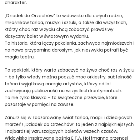
charakter.
„Dziadek do Orzechów” to widowisko dla całych rodzin,
miłośników tańca, muzyki i sztuki, a także dla wszystkich,
którzy choć raz w życiu chcą zobaczyć prawdziwy
klasyczny balet w światowym wydaniu.
To historia, która łączy pokolenia, zachwyca najmłodszych i
na nowo przypomina dorosłym, jak niezwykła potrafi być
magia teatru.
To spektakl, który warto zobaczyć na żywo choć raz w życiu
– bo tylko wtedy można poczuć moc orkiestry, subtelność
tańca i wyjątkową energię artystów, którzy od lat
zachwycają publiczność na wszystkich kontynentach.
To nie tylko klasyka – to świąteczne przeżycie, które
pozostaje w pamięci na zawsze.
Zanurz się w zaczarowany świat tańca, magii i dziecięcych
marzeń! „Dziadek do Orzechów” to jeden z najpiękniejszych
i najbardziej wzruszających baletów wszech czasów.
Widowisko inspirowane baśnią E.T.A. Hoffmanna przenosi