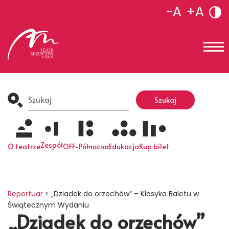
-A
+A
Search
for:
Szukaj
Zespół
O teatrze
OFF-Północna
Edukacja
Kup bilet
Repertuar
<
„Dziadek do orzechów” – Klasyka Baletu w
Świątecznym Wydaniu
„Dziadek do orzechów”