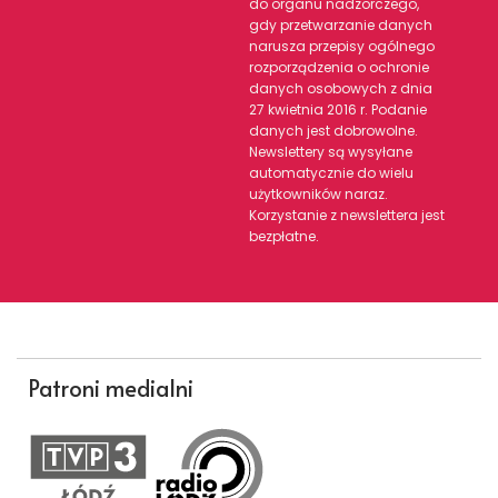
do organu nadzorczego,
gdy przetwarzanie danych
narusza przepisy ogólnego
rozporządzenia o ochronie
danych osobowych z dnia
27 kwietnia 2016 r. Podanie
danych jest dobrowolne.
Newslettery są wysyłane
automatycznie do wielu
użytkowników naraz.
Korzystanie z newslettera jest
bezpłatne.
Patroni medialni