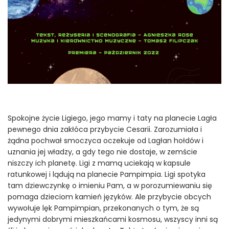
Spokojne życie Ligiego, jego mamy i taty na planecie Lagła
pewnego dnia zakłóca przybycie Cesarii. Zarozumiała i
żądna pochwał smoczyca oczekuje od Lagłan hołdów i
uznania jej władzy, a gdy tego nie dostaje, w zemście
niszczy ich planetę. Ligi z mamą uciekają w kapsule
ratunkowej i lądują na planecie Pampimpia. Ligi spotyka
tam dziewczynkę o imieniu Pam, a w porozumiewaniu się
pomaga dzieciom kamień języków. Ale przybycie obcych
wywołuje lęk Pampimpian, przekonanych o tym, że są
jedynymi dobrymi mieszkańcami kosmosu, wszyscy inni są