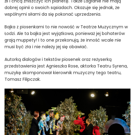
źli i chcą zniszczyć ich planetę. Także Lagłanie nie mają
dobrej opinii o swoich sąsiadach. Okazuje się jednak, że
wspólnymi siłami da się pokonać uprzedzenia.
Bajka z piosenkami to nie nowość w Teatrze Muzycznym w
Łodzi. Ale ta bajka jest wyjątkowa, ponieważ jej bohaterów
grają muppety! I to one przekonują, że inność wcale nie
musi być zła i nie należy jej się obawiać.
Autorką dialogów i tekstów piosenek oraz reżyserką
przedstawienia jest Agnieszka Rose, aktorka Teatru Syrena,
muzykę skomponował kierownik muzyczny tego teatru,
Tomasz Filipczak.