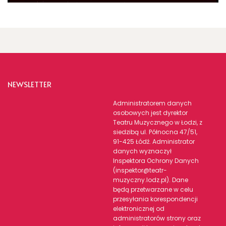
NEWSLETTER
Administratorem danych
osobowych jest dyrektor
Teatru Muzycznego w Łodzi, z
siedzibą ul. Północna 47/51,
91-425 Łódź. Administrator
danych wyznaczył
Inspektora Ochrony Danych
(inspektor@teatr-
muzyczny.lodz.pl). Dane
będą przetwarzane w celu
przesyłania korespondencji
elektronicznej od
administratorów strony oraz