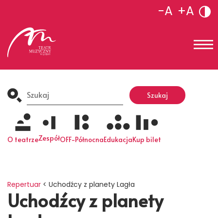
-A
+A
Search
for:
Szukaj
Zespół
O teatrze
OFF-Północna
Edukacja
Kup bilet
Repertuar
<
Uchodźcy z planety Lagła
Uchodźcy z planety