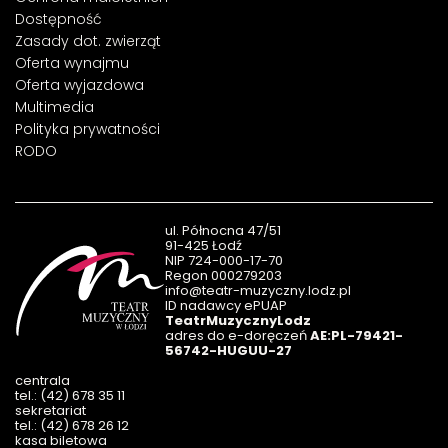
Dostępność
Zasady dot. zwierząt
Oferta wynajmu
Oferta wyjazdowa
Multimedia
Polityka prywatności
RODO
ul. Północna 47/51
91-425 Łodź
NIP 724-000-17-70
Regon 000279203
info@teatr-muzyczny.lodz.pl
ID nadawcy ePUAP
TeatrMuzycznyLodz
adres do e-doręczeń
AE:PL-79421-
56742-HUGUU-27
centrala
tel.: (42) 678 35 11
sekretariat
tel.: (42) 678 26 12
kasa biletowa