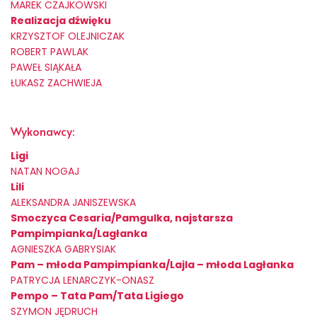
MAREK CZAJKOWSKI
Realizacja dźwięku
KRZYSZTOF OLEJNICZAK
ROBERT PAWLAK
PAWEŁ SIĄKAŁA
ŁUKASZ ZACHWIEJA
Wykonawcy:
Ligi
NATAN NOGAJ
Lili
ALEKSANDRA JANISZEWSKA
Smoczyca Cesaria/Pamgulka, najstarsza
Pampimpianka/Lagłanka
AGNIESZKA GABRYSIAK
Pam – młoda Pampimpianka/Lajla – młoda Lagłanka
PATRYCJA LENARCZYK-ONASZ
Pempo – Tata Pam/Tata Ligiego
SZYMON JĘDRUCH