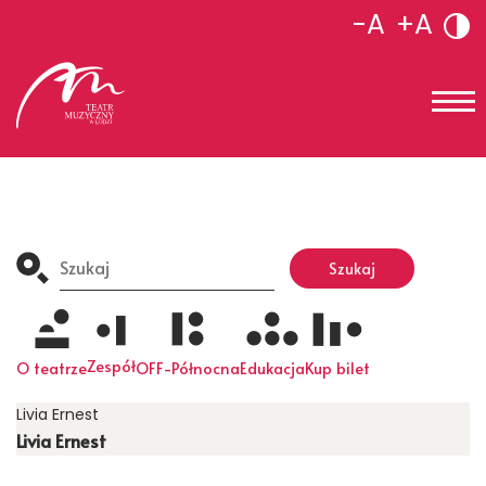
-A
+A
Search
for:
Szukaj
Zespół
O teatrze
OFF-Północna
Edukacja
Kup bilet
Livia Ernest
Livia Ernest