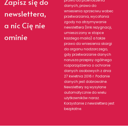
Zapisz się do
prawo do przenoszenia
danych, prawo do
newslettera,
wniesienia sprzeciwu wobec
przetwarzania, wycofania
zgody na otrzymywanie
a nic Cię nie
newslettera (link rezygnacji,
umieszczony w stopce
ominie
każdego maila) a także
prawo do wniesienia skargi
do organu nadzorczego,
gdy przetwarzanie danych
narusza przepisy ogólnego
rozporządzenia o ochronie
danych osobowych z dnia
27 kwietnia 2016 r. Podanie
danych jest dobrowolne.
Newslettery są wysyłane
automatycznie do wielu
użytkowników naraz.
Korzystanie z newslettera jest
bezpłatne.