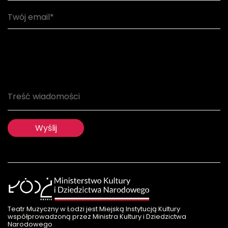
Serwis używa informacji zapisanych za pomocą plików
cookie oraz innych rozwiązań informatycznych,
pozwalających na dostosowanie treści do potrzeb
Teatr Muzyczny w Łodzi jest Miejską Instytucją Kultury
użytkownika oraz w celach statystycznych.. Jeżeli nie
współprowadzoną przez Ministra Kultury i Dziedzictwa
wyrażają Państwo zgody na ich zapisywanie, należy opuścić
Narodowego