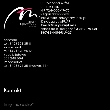
ul. Północna 47/51
91-425 Łodź
NIP 724-000-17-70
Regon 000279203
info@teatr-muzyczny.lodz.pl
ID nadawcy ePUAP
TeatrMuzycznyLodz
adres do e-doręczeń
AE:PL-79421-
56742-HUGUU-27
centrala
tel.: (42) 678 35 11
sekretariat
tel.: (42) 678 26 12
kasa biletowa
507 248 564
impresariat
tel.: (42) 678 35 11 wewn. 334
Kontakt