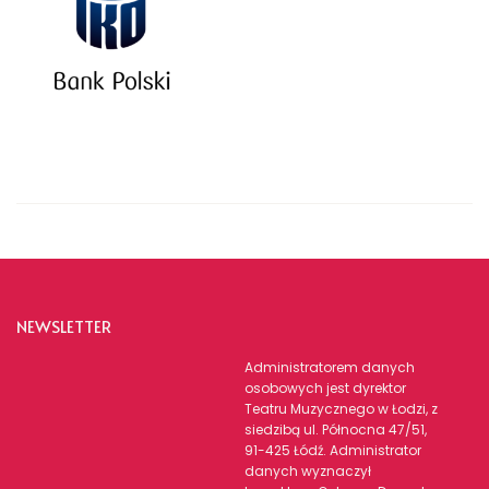
NEWSLETTER
Administratorem danych
osobowych jest dyrektor
Teatru Muzycznego w Łodzi, z
siedzibą ul. Północna 47/51,
91-425 Łódź. Administrator
danych wyznaczył