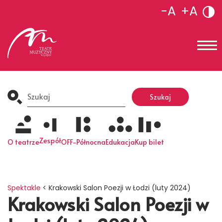
-A
+A
Search
for:
Szukaj
Zespół
O teatrze
OFF-Północna
Edukacja
Kup bilet
Spektakle
<
Krakowski Salon Poezji w Łodzi (luty 2024)
Krakowski Salon Poezji w