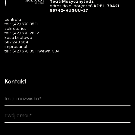
TeatrMuzycznyLodz
adres do e-doręczeń
AE:PL-79421-
56742-HUGUU-27
centrala
tel.: (42) 678 35 11
sekretariat
tel.: (42) 678 26 12
kasa biletowa
507 248 564
impresariat
tel.: (42) 678 35 11 wewn. 334
Kontakt