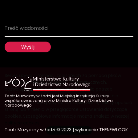
Serwis używa informacji zapisanych za pomocą plików
cookie oraz innych rozwiązań informatycznych,
pozwalających na dostosowanie treści do potrzeb
użytkownika oraz w celach statystycznych.. Jeżeli nie
Teatr Muzyczny w Łodzi jest Miejską Instytucją Kultury
współprowadzoną przez Ministra Kultury i Dziedzictwa
wyrażają Państwo zgody na ich zapisywanie, należy opuścić
Narodowego
stronę lub zmienić w przeglądarce ustawienia dotyczące
cookies. Szczegółowe informacje można znaleźć w naszej
polityce cookies
.
Teatr Muzyczny w Łodzi © 2023 | wykonanie
THENEWLOOK
AKCEPTUJĘ