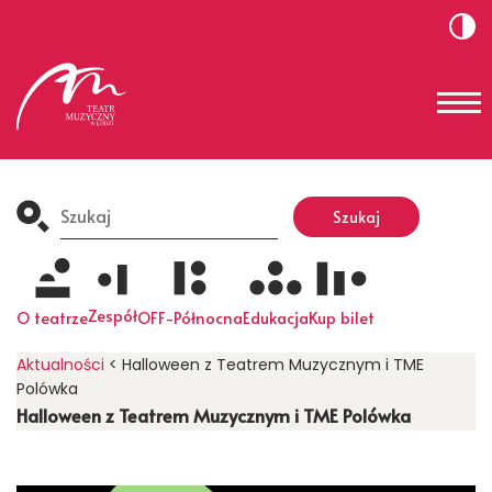
-A
+A
Search
for:
Szukaj
Zespół
O teatrze
OFF-Północna
Edukacja
Kup bilet
Aktualności
<
Halloween z Teatrem Muzycznym i TME
Polówka
Halloween z Teatrem Muzycznym i TME Polówka