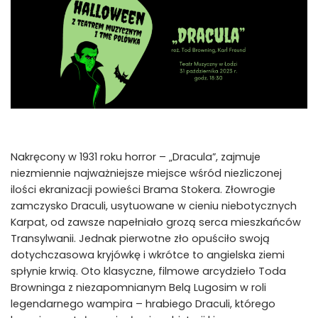
Nakręcony w 1931 roku horror – „Dracula”, zajmuje
niezmiennie najważniejsze miejsce wśród niezliczonej
ilości ekranizacji powieści Brama Stokera. Złowrogie
zamczysko Draculi, usytuowane w cieniu niebotycznych
Karpat, od zawsze napełniało grozą serca mieszkańców
Transylwanii. Jednak pierwotne zło opuściło swoją
dotychczasowa kryjówkę i wkrótce to angielska ziemi
spłynie krwią. Oto klasyczne, filmowe arcydzieło Toda
Browninga z niezapomnianym Belą Lugosim w roli
legendarnego wampira – hrabiego Draculi, którego