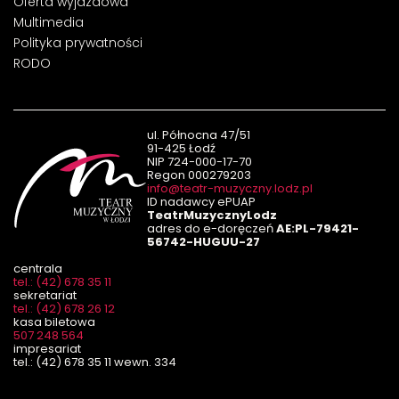
Oferta wyjazdowa
Multimedia
Polityka prywatności
RODO
ul. Północna 47/51
91-425 Łodź
NIP 724-000-17-70
Regon 000279203
info@teatr-muzyczny.lodz.pl
ID nadawcy ePUAP
TeatrMuzycznyLodz
adres do e-doręczeń
AE:PL-79421-
56742-HUGUU-27
centrala
tel.: (42) 678 35 11
sekretariat
tel.: (42) 678 26 12
kasa biletowa
507 248 564
impresariat
tel.: (42) 678 35 11 wewn. 334