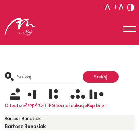
-A
+A
Search
for:
Szukaj
Zespół
O teatrze
OFF-Północna
Edukacja
Kup bilet
Bartosz Banasiak
Bartosz Banasiak