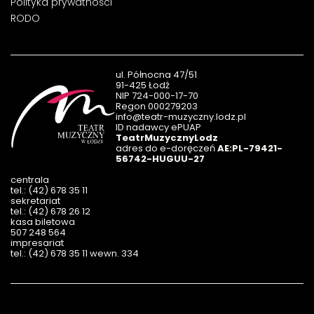
Polityka prywatności
RODO
ul. Północna 47/51
91-425 Łodź
NIP 724-000-17-70
Regon 000279203
info@teatr-muzyczny.lodz.pl
ID nadawcy ePUAP
TeatrMuzycznyLodz
adres do e-doręczeń
AE:PL-79421-
56742-HUGUU-27
centrala
tel.: (42) 678 35 11
sekretariat
tel.: (42) 678 26 12
kasa biletowa
507 248 564
impresariat
tel.: (42) 678 35 11 wewn. 334