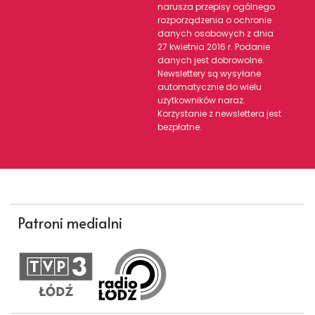
narusza przepisy ogólnego
rozporządzenia o ochronie
danych osobowych z dnia
27 kwietnia 2016 r. Podanie
danych jest dobrowolne.
Newslettery są wysyłane
automatycznie do wielu
użytkowników naraz.
Korzystanie z newslettera jest
bezpłatne.
Patroni medialni