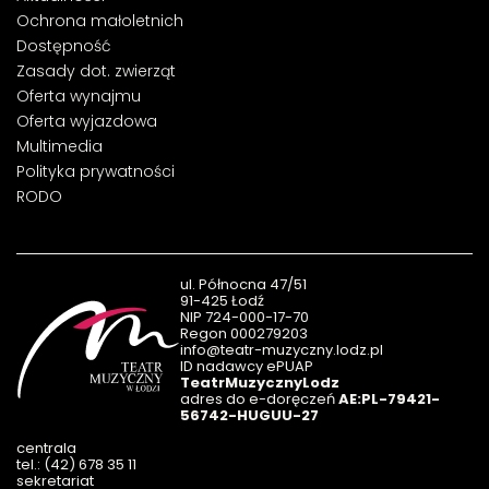
Ochrona małoletnich
Dostępność
Zasady dot. zwierząt
Oferta wynajmu
Oferta wyjazdowa
Multimedia
Polityka prywatności
RODO
ul. Północna 47/51
91-425 Łodź
NIP 724-000-17-70
Regon 000279203
info@teatr-muzyczny.lodz.pl
ID nadawcy ePUAP
TeatrMuzycznyLodz
adres do e-doręczeń
AE:PL-79421-
56742-HUGUU-27
centrala
tel.: (42) 678 35 11
sekretariat