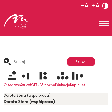
-A
+A
Search
for:
Szukaj
Zespół
O teatrze
OFF-Północna
Edukacja
Kup bilet
Dorota Stera (współpraca)
Dorota Stera (współpraca)