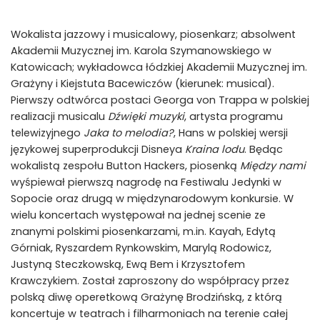
Wokalista jazzowy i musicalowy, piosenkarz; absolwent
Akademii Muzycznej im. Karola Szymanowskiego w
Katowicach; wykładowca łódzkiej Akademii Muzycznej im.
Grażyny i Kiejstuta Bacewiczów (kierunek: musical).
Pierwszy odtwórca postaci Georga von Trappa w polskiej
realizacji musicalu
Dźwięki muzyki
, artysta programu
telewizyjnego
Jaka to melodia?
, Hans w polskiej wersji
językowej superprodukcji Disneya
Kraina lodu
. Będąc
wokalistą zespołu Button Hackers, piosenką
Między nami
wyśpiewał pierwszą nagrodę na Festiwalu Jedynki w
Sopocie oraz drugą w międzynarodowym konkursie. W
wielu koncertach występował na jednej scenie ze
znanymi polskimi piosenkarzami, m.in. Kayah, Edytą
Górniak, Ryszardem Rynkowskim, Marylą Rodowicz,
Justyną Steczkowską, Ewą Bem i Krzysztofem
Krawczykiem. Został zaproszony do współpracy przez
polską diwę operetkową Grażynę Brodzińską, z którą
koncertuje w teatrach i filharmoniach na terenie całej