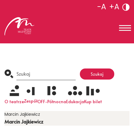
-A
+A
Search
for:
Szukaj
Zespół
O teatrze
OFF-Północna
Edukacja
Kup bilet
Marcin Jajkiewicz
Marcin Jajkiewicz