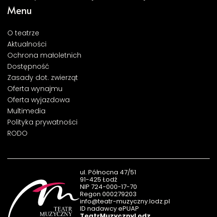
Menu
O teatrze
Aktualności
Ochrona małoletnich
Dostępność
Zasady dot. zwierząt
Oferta wynajmu
Oferta wyjazdowa
Multimedia
Polityka prywatności
RODO
ul. Północna 47/51
91-425 Łodź
NIP 724-000-17-70
Regon 000279203
info@teatr-muzyczny.lodz.pl
ID nadawcy ePUAP
TeatrMuzycznyLodz