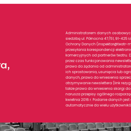
Administratorem danych osobowych j
siedzibą ul. Północna 47/51, 91-425
Ochrony Danych (inspektor@teatr-mu
przesyłania korespondencji elektroni
komercyjnych od partnerów teatru.
ra,
przez czas funkcjonowania newslette
prawo do żądania od administrato
ich sprostowania, usunięcia lub ogr
danych, prawo do wniesienia sprze
otrzymywanie newslettera (link rezy
także prawo do wniesienia skargi d
narusza przepisy ogólnego rozporz
kwietnia 2016 r. Podanie danych jest
automatycznie do wielu użytkowników 