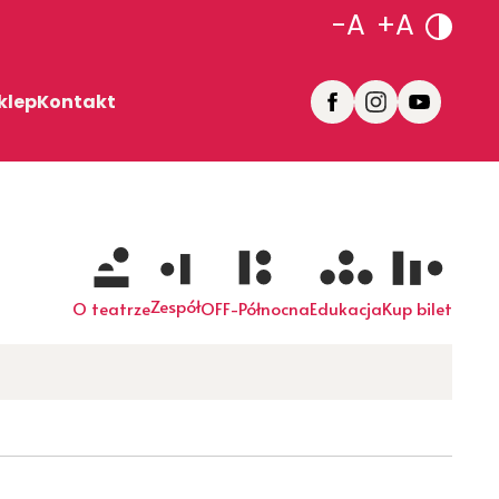
-A
+A
klep
Kontakt
Zespół
O teatrze
OFF-Północna
Edukacja
Kup bilet