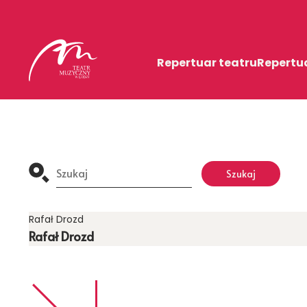
Repertuar teatru
Repertu
Search
Szukaj
for:
Rafał Drozd
Rafał Drozd