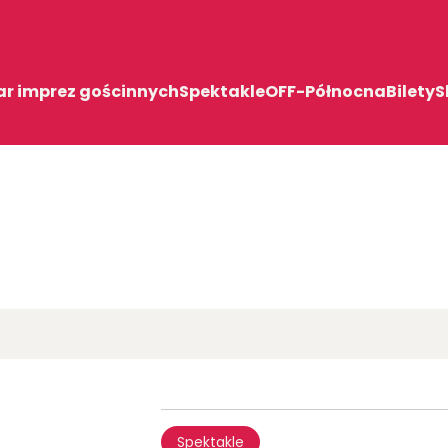
ar imprez gościnnych
Spektakle
OFF-Północna
Bilety
S
Spektakle