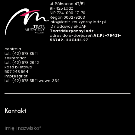
ul. Północna 47/51
91-425 Łodź
NIP 724-000-17-70
Regon 000279203
info@teatr-muzyczny.lodz.pl
ID nadawcy ePUAP
TeatrMuzycznyLodz
adres do e-doręczeń
AE:PL-79421-
56742-HUGUU-27
centrala
tel.: (42) 678 35 11
sekretariat
tel.: (42) 678 26 12
kasa biletowa
507 248 564
impresariat
tel.: (42) 678 35 11 wewn. 334
Kontakt