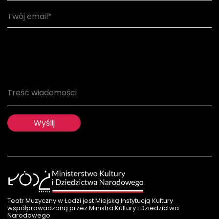
Serwis używa informacji zapisanych za pomocą plików
cookie oraz innych rozwiązań informatycznych,
pozwalających na dostosowanie treści do potrzeb
Teatr Muzyczny w Łodzi jest Miejską Instytucją Kultury
użytkownika oraz w celach statystycznych.. Jeżeli nie
współprowadzoną przez Ministra Kultury i Dziedzictwa
wyrażają Państwo zgody na ich zapisywanie, należy opuścić
Narodowego