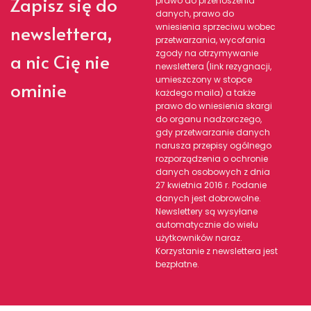
Zapisz się do
prawo do przenoszenia
danych, prawo do
newslettera,
wniesienia sprzeciwu wobec
przetwarzania, wycofania
zgody na otrzymywanie
a nic Cię nie
newslettera (link rezygnacji,
umieszczony w stopce
ominie
każdego maila) a także
prawo do wniesienia skargi
do organu nadzorczego,
gdy przetwarzanie danych
narusza przepisy ogólnego
rozporządzenia o ochronie
danych osobowych z dnia
27 kwietnia 2016 r. Podanie
danych jest dobrowolne.
Newslettery są wysyłane
automatycznie do wielu
użytkowników naraz.
Korzystanie z newslettera jest
bezpłatne.