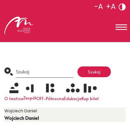
-A
+A
Search
for:
Szukaj
Zespół
O teatrze
OFF-Północna
Edukacja
Kup bilet
Wojciech Daniel
Wojciech Daniel