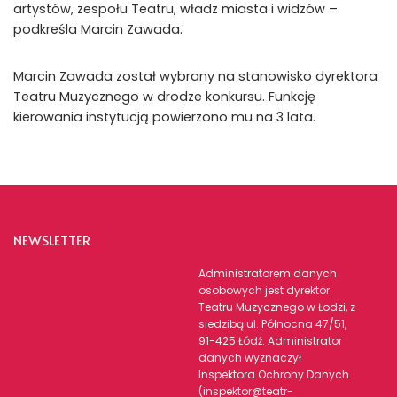
artystów, zespołu Teatru, władz miasta i widzów –
podkreśla Marcin Zawada.
Marcin Zawada został wybrany na stanowisko dyrektora
Teatru Muzycznego w drodze konkursu. Funkcję
kierowania instytucją powierzono mu na 3 lata.
NEWSLETTER
Administratorem danych
osobowych jest dyrektor
Teatru Muzycznego w Łodzi, z
siedzibą ul. Północna 47/51,
91-425 Łódź. Administrator
danych wyznaczył
Inspektora Ochrony Danych
(inspektor@teatr-