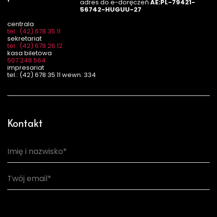
adres do e-doręczeń
AE:PL-79421-
56742-HUGUU-27
centrala
tel.: (42) 678 35 11
sekretariat
tel.: (42) 678 26 12
kasa biletowa
507 248 564
impresariat
tel.: (42) 678 35 11 wewn. 334
Kontakt