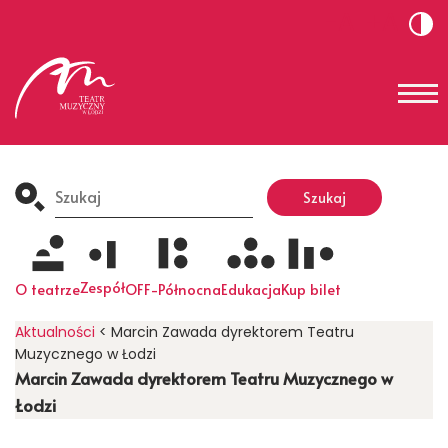
-A
+A
Search
for:
Szukaj
Zespół
O teatrze
OFF-Północna
Edukacja
Kup bilet
Aktualności
<
Marcin Zawada dyrektorem Teatru
Muzycznego w Łodzi
Marcin Zawada dyrektorem Teatru Muzycznego w
Łodzi