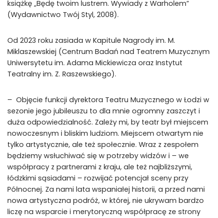
książkę „Będę twoim lustrem. Wywiady z Warholem”
(Wydawnictwo Twój Styl, 2008).
Od 2023 roku zasiada w Kapitule Nagrody im. M.
Miklaszewskiej (Centrum Badań nad Teatrem Muzycznym
Uniwersytetu im. Adama Mickiewicza oraz Instytut
Teatralny im. Z. Raszewskiego).
– Objęcie funkcji dyrektora Teatru Muzycznego w Łodzi w
sezonie jego jubileuszu to dla mnie ogromny zaszczyt i
duża odpowiedzialność. Zależy mi, by teatr był miejscem
nowoczesnym i bliskim ludziom. Miejscem otwartym nie
tylko artystycznie, ale też społecznie. Wraz z zespołem
będziemy wsłuchiwać się w potrzeby widzów i – we
współpracy z partnerami z kraju, ale też najbliższymi,
łódzkimi sąsiadami – rozwijać potencjał sceny przy
Północnej. Za nami lata wspaniałej historii, a przed nami
nowa artystyczna podróż, w której, nie ukrywam bardzo
liczę na wsparcie i merytoryczną współpracę ze strony