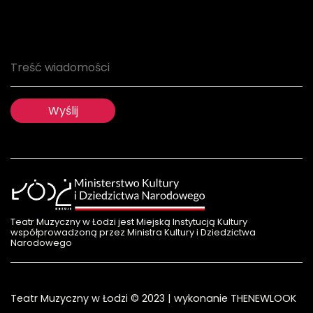
Serwis używa informacji zapisanych za pomocą plików
cookie oraz innych rozwiązań informatycznych,
pozwalających na dostosowanie treści do potrzeb
Teatr Muzyczny w Łodzi jest Miejską Instytucją Kultury
użytkownika oraz w celach statystycznych.. Jeżeli nie
współprowadzoną przez Ministra Kultury i Dziedzictwa
wyrażają Państwo zgody na ich zapisywanie, należy opuścić
Narodowego
stronę lub zmienić w przeglądarce ustawienia dotyczące
cookies. Szczegółowe informacje można znaleźć w naszej
polityce cookies
.
Teatr Muzyczny w Łodzi © 2023 | wykonanie
THENEWLOOK
AKCEPTUJĘ