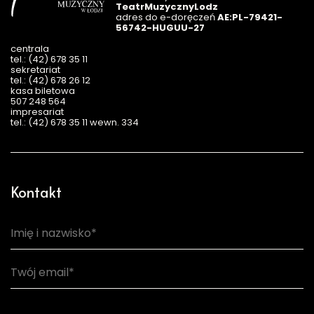
TeatrMuzycznyLodz
adres do e-doręczeń
AE:PL-79421-
56742-HUGUU-27
centrala
tel.: (42) 678 35 11
sekretariat
tel.: (42) 678 26 12
kasa biletowa
507 248 564
impresariat
tel.: (42) 678 35 11 wewn. 334
Kontakt