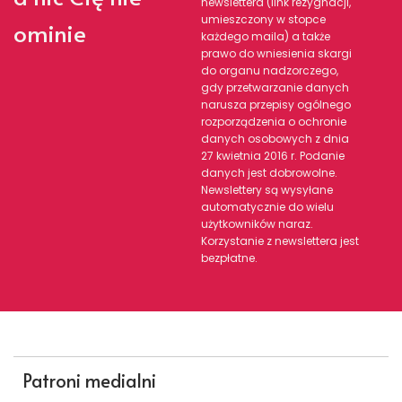
newslettera (link rezygnacji,
umieszczony w stopce
ominie
każdego maila) a także
prawo do wniesienia skargi
do organu nadzorczego,
gdy przetwarzanie danych
narusza przepisy ogólnego
rozporządzenia o ochronie
danych osobowych z dnia
27 kwietnia 2016 r. Podanie
danych jest dobrowolne.
Newslettery są wysyłane
automatycznie do wielu
użytkowników naraz.
Korzystanie z newslettera jest
bezpłatne.
Patroni medialni