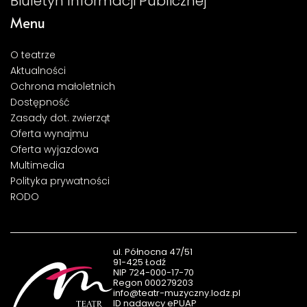
Biuletyn Informacji Publicznej
Menu
O teatrze
Aktualności
Ochrona małoletnich
Dostępność
Zasady dot. zwierząt
Oferta wynajmu
Oferta wyjazdowa
Multimedia
Polityka prywatności
RODO
ul. Północna 47/51
91-425 Łodź
NIP 724-000-17-70
Regon 000279203
info@teatr-muzyczny.lodz.pl
ID nadawcy ePUAP