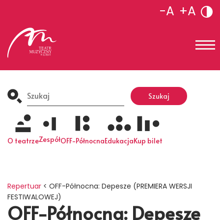
-A
+A
Search
for:
Szukaj
Zespół
O teatrze
OFF-Północna
Edukacja
Kup bilet
Repertuar
<
OFF-Północna: Depesze (PREMIERA WERSJI
FESTIWALOWEJ)
OFF-Północna: Depesze