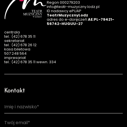
Regon 000279203
info@teatr-muzyczny.lodz.pl
ID nadawcy ePUAP
TeatrMuzycznyLodz
adres do e-doręczeń
AE:PL-79421-
56742-HUGUU-27
centrala
tel.: (42) 678 35 11
sekretariat
tel.: (42) 678 26 12
kasa biletowa
507 248 564
impresariat
tel.: (42) 678 35 11 wewn. 334
Kontakt