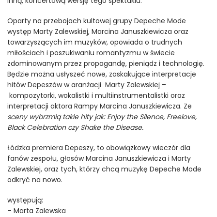
inną, koncertową wersję tego spektaklu.
Oparty na przebojach kultowej grupy Depeche Mode
występ Marty Zalewskiej, Marcina Januszkiewicza oraz
towarzyszących im muzyków, opowiada o trudnych
miłościach i poszukiwaniu romantyzmu w świecie
zdominowanym przez propagandę, pieniądz i technologię.
Będzie można usłyszeć nowe, zaskakujące interpretacje
hitów Depeszów w aranżacji Marty Zalewskiej –
kompozytorki, wokalistki i multiinstrumentalistki oraz
interpretacji aktora Rampy Marcina Januszkiewicza. Ze
sceny wybrzmią takie hity jak: Enjoy the Silence, Freelove,
Black Celebration czy Shake the Disease.
Łódzka premiera Depeszy, to obowiązkowy wieczór dla
fanów zespołu, głosów Marcina Januszkiewicza i Marty
Zalewskiej, oraz tych, którzy chcą muzykę Depeche Mode
odkryć na nowo.
występują:
– Marta Zalewska