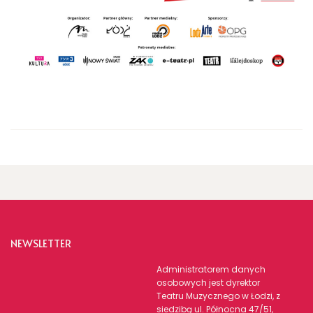
NEWSLETTER
Administratorem danych
osobowych jest dyrektor
Teatru Muzycznego w Łodzi, z
siedzibą ul. Północna 47/51,