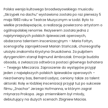
Polska wersja kultowego broadwayowskiego musicalu
„Skrzypek na dachu” wystawiona została po raz pierwszy 5
maja 1983 roku w Teatrze Muzycznym w Łodzi. Było to
wielkie przedsięwzięcie, a realizację powierzono artystom o
ogólnopolskiej renomie. Reżyserem została jedna z
najsłynniejszych polskich śpiewaczek operowych,
obdarzona talentem inscenizacyjnym – Maria Fołtyn,
scenografię zaprojektował Marian Stańczak, choreografię
ułożyła znakomita Krystyna Gruszkówna. Za pulpitem
dyrygenckim stanął Rajmund Ambroziak. Emocje budziła
obsada, a zwłaszcza odtwórca postaci głównego bohatera
– Tewjego Mleczarza. Zaproszenie do występów przyjął
jeden z największych polskich śpiewaków operowych –
niezrównany bas, Bernard Ładysz, ceniony także za talent
aktorski. Rolę w łódzkiej inscenizacji przyjął tuż po sukcesie
filmu „Znachor” Jerzego Hofmanna, w którym zagrał
młynarza Prokopa. Jego zmiennikiem był młody,
debiutujący na dużych scenach Zbigniew Macias.