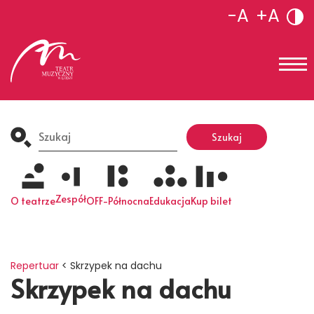
-A
+A
Search
for:
Szukaj
Zespół
O teatrze
OFF-Północna
Edukacja
Kup bilet
Repertuar
<
Skrzypek na dachu
Skrzypek na dachu