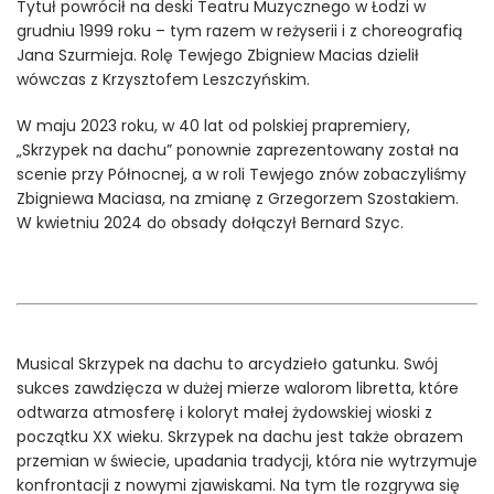
Tytuł powrócił na deski Teatru Muzycznego w Łodzi w
grudniu 1999 roku – tym razem w reżyserii i z choreografią
Jana Szurmieja. Rolę Tewjego Zbigniew Macias dzielił
wówczas z Krzysztofem Leszczyńskim.
W maju 2023 roku, w 40 lat od polskiej prapremiery,
„Skrzypek na dachu” ponownie zaprezentowany został na
scenie przy Północnej, a w roli Tewjego znów zobaczyliśmy
Zbigniewa Maciasa, na zmianę z Grzegorzem Szostakiem.
W kwietniu 2024 do obsady dołączył Bernard Szyc.
Musical Skrzypek na dachu to arcydzieło gatunku. Swój
sukces zawdzięcza w dużej mierze walorom libretta, które
odtwarza atmosferę i koloryt małej żydowskiej wioski z
początku XX wieku. Skrzypek na dachu jest także obrazem
przemian w świecie, upadania tradycji, która nie wytrzymuje
konfrontacji z nowymi zjawiskami. Na tym tle rozgrywa się