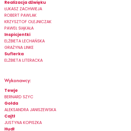
Realizacja dźwięku
ŁUKASZ ZACHWIEJA
ROBERT PAWLAK
KRZYSZTOF OLEJNICZAK
PAWEŁ SIĄKAŁA
Inspicjentki
ELŻBIETA LECHAŃSKA
GRAŻYNA LINKE
Suflerka
ELŻBIETA LITERACKA
Wykonawcy:
Tewje
BERNARD SZYC
Gołda
ALEKSANDRA JANISZEWSKA
Cajtł
JUSTYNA KOPISZKA
Hudł