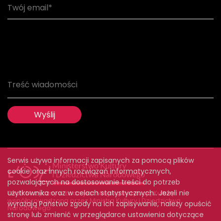
Serwis używa informacji zapisanych za pomocą plików
cookie oraz innych rozwiązań informatycznych,
pozwalających na dostosowanie treści do potrzeb
użytkownika oraz w celach statystycznych.. Jeżeli nie
Teatr Muzyczny w Łodzi jest Miejską Instytucją Kultury
współprowadzoną przez Ministra Kultury i Dziedzictwa
wyrażają Państwo zgody na ich zapisywanie, należy opuścić
Narodowego
stronę lub zmienić w przeglądarce ustawienia dotyczące