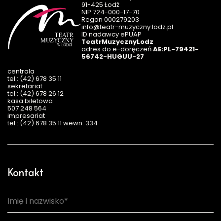
91-425 Łodź
NIP 724-000-17-70
Regon 000279203
info@teatr-muzyczny.lodz.pl
ID nadawcy ePUAP
TeatrMuzycznyLodz
adres do e-doręczeń
AE:PL-79421-
56742-HUGUU-27
centrala
tel.: (42) 678 35 11
sekretariat
tel.: (42) 678 26 12
kasa biletowa
507 248 564
impresariat
tel.: (42) 678 35 11 wewn. 334
Kontakt