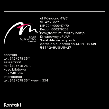
ul. Północna 47/51
91-425 Łodź
NIP 724-000-17-70
Regon 000279203
info@teatr-muzyczny.lodz.pl
ID nadawcy ePUAP
TeatrMuzycznyLodz
adres do e-doręczeń
AE:PL-79421-
56742-HUGUU-27
centrala
tel.: (42) 678 35 11
sekretariat
tel.: (42) 678 26 12
kasa biletowa
507 248 564
impresariat
tel.: (42) 678 35 11 wewn. 334
Kontakt