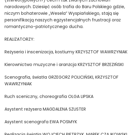
(stereotypowych?) cech i tak zwanych zachowań
narodowych. Dziesięć osób trafia do Baru Polskiego gdzie,
niczym bohaterowie „Wesela” Wyspiańskiego, stają się
personifikacją naszych egzystencjalnych frustracji oraz
romantyczno-patriotycznego ducha.
REALIZATORZY:
Reżyseria i inscenizacja, kostiumy KRZYSZTOF WAWRZYNIAK
Kierownictwo muzyczne i aranżcja KRZYSZTOF BRZEZIŃSKI
Scenografia, światła GRZEGORZ POLICIŃSKI, KRZYSZTOF
WAWRZYNIAK
Ruch sceniczny, choreografia OLGA LIPSKA
Asystent reżysera MAGDALENA SZUSTER
Asystent scenografa EWA POSMYK
Realizacja światła WOJCIECH PIETRZYK, MAREK CZAJKOWSKI,