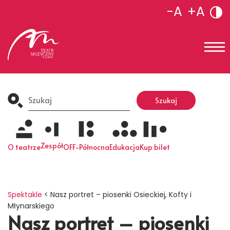
-A
+A
Search
for:
Szukaj
Zespół
O teatrze
OFF-Północna
Edukacja
Kup bilet
Spektakle
<
Nasz portret – piosenki Osieckiej, Kofty i
Młynarskiego
Nasz portret – piosenki