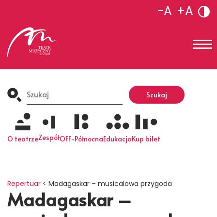
-A
+A
Search
for:
Szukaj
Zespół
O teatrze
OFF-Północna
Edukacja
Kup bilet
Repertuar
<
Madagaskar – musicalowa przygoda
Madagaskar –