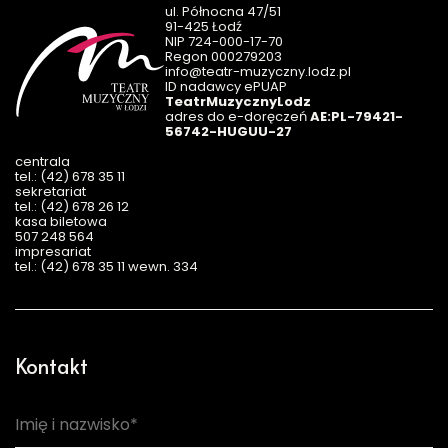
ul. Północna 47/51
91-425 Łodź
NIP 724-000-17-70
Regon 000279203
info@teatr-muzyczny.lodz.pl
ID nadawcy ePUAP
TeatrMuzycznyLodz
adres do e-doręczeń
AE:PL-79421-
56742-HUGUU-27
centrala
tel.: (42) 678 35 11
sekretariat
tel.: (42) 678 26 12
kasa biletowa
507 248 564
impresariat
tel.: (42) 678 35 11 wewn. 334
Kontakt