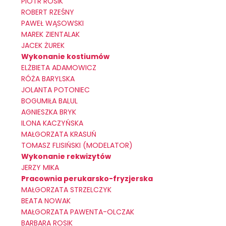
PIOTR ROSIK
ROBERT RZEŚNY
PAWEŁ WĄSOWSKI
MAREK ZIENTALAK
JACEK ŻUREK
Wykonanie kostiumów
ELŻBIETA ADAMOWICZ
RÓŻA BARYLSKA
JOLANTA POTONIEC
BOGUMIŁA BALUL
AGNIESZKA BRYK
ILONA KACZYŃSKA
MAŁGORZATA KRASUŃ
TOMASZ FLISIŃSKI (MODELATOR)
Wykonanie rekwizytów
JERZY MIKA
Pracownia perukarsko-fryzjerska
MAŁGORZATA STRZELCZYK
BEATA NOWAK
MAŁGORZATA PAWENTA-OLCZAK
BARBARA ROSIK