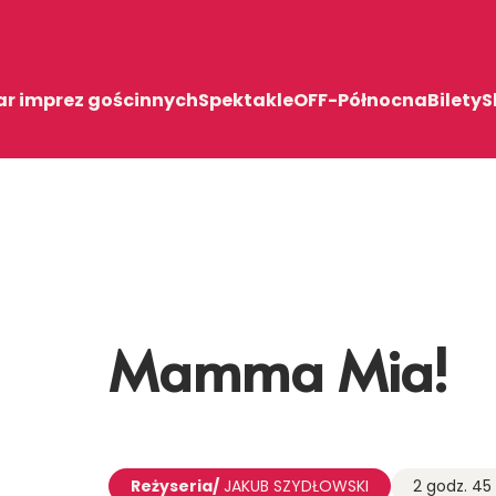
ar imprez gościnnych
Spektakle
OFF-Północna
Bilety
S
Mamma Mia!
Reżyseria/
JAKUB SZYDŁOWSKI
2 godz. 45