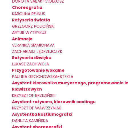
DOROTA SABAK-CIOŁKOSZ
Choreografia
KAROLINA REJNUS
Reżyseria światła
GRZEGORZ POLICIŃSKI
ARTUR WYTRYKUS
Animacje
VERANIKA SIAMIONAVA
ZACHARIASZ JĘDRZEJCZYK
Reżyseria dźwięku
ŁUKASZ ZACHWIEJA
Przygotowanie wokalne
PAULINA GROCHOWSKA-STEKLA
Asystent kierownika muzycznego, programowanie 
klawiszowych
KRZYSZTOF BRZEZIŃSKI
Asystent reżysera, kierownik castingu
KRZYSZTOF WAWRZYNIAK
Asystentka kostiumografki
DANUTA KAMIŃSKA
Asystent choreografki