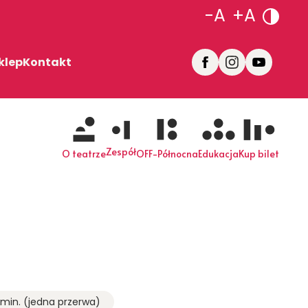
-A
+A
klep
Kontakt
Zespół
O teatrze
OFF-Północna
Edukacja
Kup bilet
 min. (jedna przerwa)