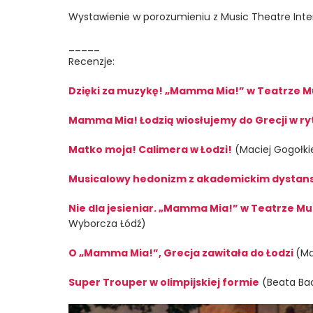
Wystawienie w porozumieniu z Music Theatre Inte
_____
Recenzje:
Dzięki za muzykę! „Mamma Mia!” w Teatrze M
Mamma Mia! Łodzią wiosłujemy do Grecji w r
Matko moja! Calimera w Łodzi!
(Maciej Gogołki
Musicalowy hedonizm z akademickim dysta
Nie dla jesieniar. „Mamma Mia!” w Teatrze M
Wyborcza Łódź)
O „Mamma Mia!”, Grecja zawitała do Łodzi
(Ma
Super Trouper w olimpijskiej formie
(Beata Bac