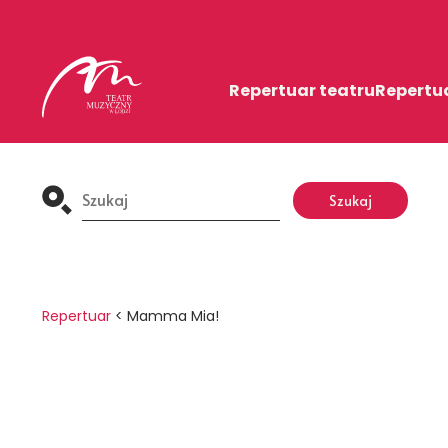
Repertuar teatru
Repertu
Search
Szukaj
for:
Repertuar
<
Mamma Mia!